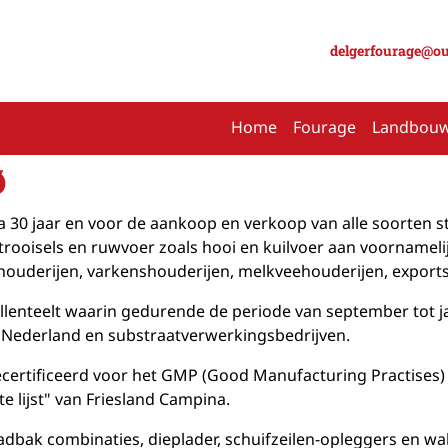
delgerfourage@o
Home
Fourage
Landbou
ø
30 jaar en voor de aankoop en verkoop van alle soorten stro
 strooisels en ruwvoer zoals hooi en kuilvoer aan voornamel
ouderijen, varkenshouderijen, melkveehouderijen, exportst
llenteelt waarin gedurende de periode van september tot j
n Nederland en substraatverwerkingsbedrijven.
gecertificeerd voor het GMP (Good Manufacturing Practises) 
e lijst" van Friesland Campina.
dbak combinaties, dieplader, schuifzeilen-opleggers en wal