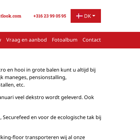
DK
utlook.com
+316 23 99 05 95
w
Vraag en aanbod
Fotoalbum
Contact
 en hooi in grote balen kunt u altijd bij
ijk maneges, pensionstalling,
allen, etc.
anuari veel dekstro wordt geleverd. Ook
, Securefeed en voor de ecologische tak bij
king-floor transporteren wij al onze