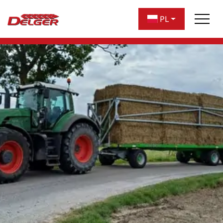
nawigację
PL