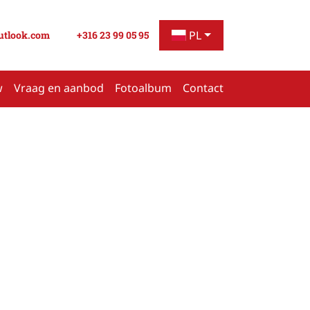
PL
utlook.com
+316 23 99 05 95
w
Vraag en aanbod
Fotoalbum
Contact